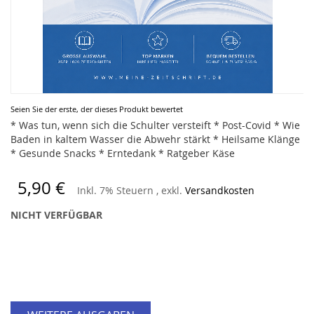
Zum
Seien Sie der erste, der dieses Produkt bewertet
Anfang
* Was tun, wenn sich die Schulter versteift * Post-Covid * Wie
der
Baden in kaltem Wasser die Abwehr stärkt * Heilsame Klänge
Bildergalerie
* Gesunde Snacks * Erntedank * Ratgeber Käse
springen
5,90 €
Inkl. 7% Steuern
,
exkl.
Versandkosten
NICHT VERFÜGBAR