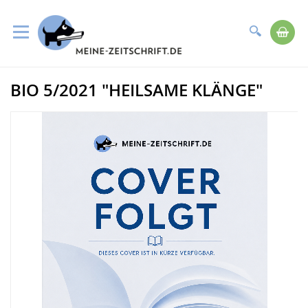
Suche
Me
Direkt
BIO 5/2021 "HEILSAME KLÄNGE"
zum
Zum
Inhalt
Ende
der
Bildergalerie
springen