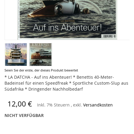
Zum
Seien Sie der erste, der dieses Produkt bewertet
Anfang
* LA DATCHA - Auf ins Abenteuer! * Benettis 40-Meter-
der
Badeinsel für einen Speedfreak * Sportliche Custom-Slup aus
Bildergalerie
Südafrika * Dringender Nachholbedarf
springen
12,00 €
Inkl. 7% Steuern
,
exkl.
Versandkosten
NICHT VERFÜGBAR