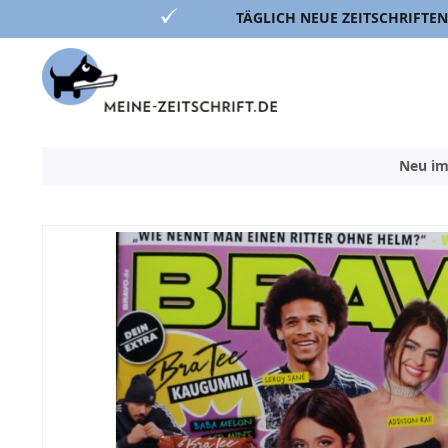
TÄGLICH NEUE ZEITSCHRIFTEN
Direkt
zum
Inhalt
Neu im
Zum
Ende
der
Bildergalerie
springen