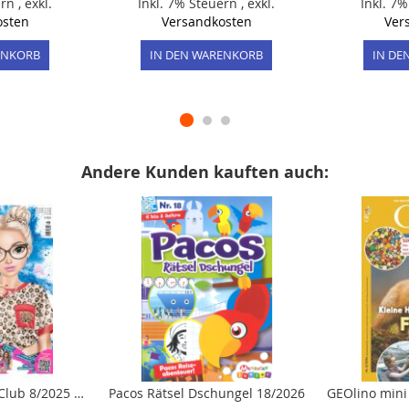
ern
,
exkl.
Inkl. 7% Steuern
,
exkl.
Inkl. 7
osten
Versandkosten
Ver
ENKORB
IN DEN WARENKORB
IN DE
Andere Kunden kauften auch:
TOPModel Friends Club 8/2025 "August-Ausgabe mit knalligen Neon-Stickern, Bastelpapier und vielem mehr"
Pacos Rätsel Dschungel 18/2026