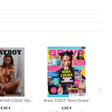
Playboy Sonderheft 2/2024 "Die schönsten |Bachelorettes|" & |"Bachelor Stars|"""
Bravo 2/2025 "Nina Chuba"
8,90 €
3,80 €