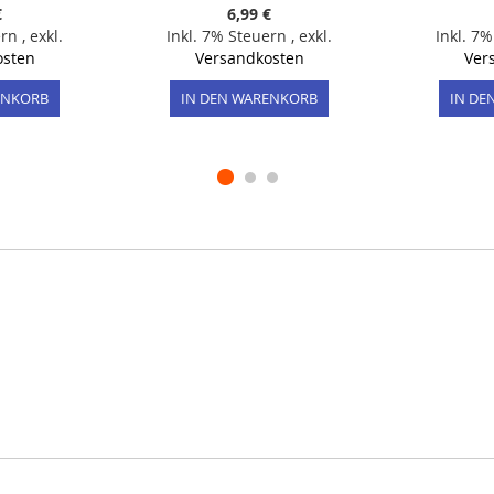
€
6,99 €
ern
,
exkl.
Inkl. 7% Steuern
,
exkl.
Inkl. 7
osten
Versandkosten
Ver
ENKORB
IN DEN WARENKORB
IN DE