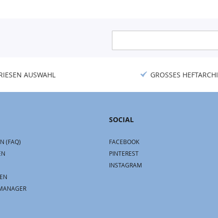
Anmeldung
zum
Newsletter:
RIESEN AUSWAHL
GROSSES HEFTARCHI
SOCIAL
N (FAQ)
FACEBOOK
EN
PINTEREST
INSTAGRAM
EN
MANAGER