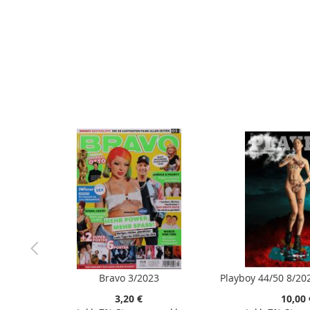
der
Bildergalerie
springen
Bravo 3/2023
3,20 €
10,00 