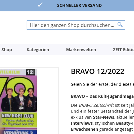
SCHNELLER VERSAND
Suche
Suche
 Shop
Kategorien
Markenwelten
ZEIT-Edit
BRAVO 12/2022
Seien Sie der erste, der dieses
BRAVO – Das Kult-Jugendmagazi
Die
BRAVO Zeitschrift
ist seit 
und ein fester Bestandteil der
exklusiven
Star-News
, aktuelle
Interviews
, stylischen
Beauty-T
Erwachsenen
gerade angesagt i