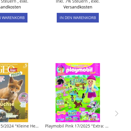
% Steuern
,
exkl.
Inkl. 7% Steuern
,
exkl.
sandkosten
Versandkosten
N WARENKORB
IN DEN WARENKORB
GEOlino mini 5/2024 "Kleine Helden: Füchse"
Playmobil Pink 17/2025 "Extra: Hundetrainerin"