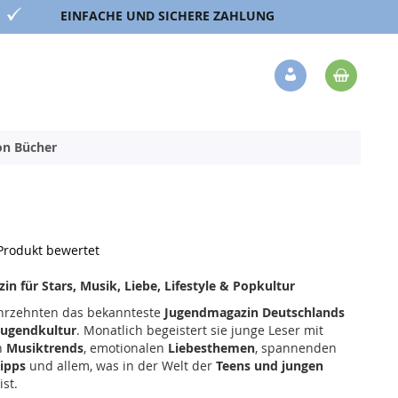
EINFACHE UND SICHERE ZAHLUNG
Mein 
Veränderung
ion Bücher
 Produkt bewertet
n für Stars, Musik, Liebe, Lifestyle & Popkultur
Jahrzehnten das bekannteste
Jugendmagazin Deutschlands
Jugendkultur
. Monatlich begeistert sie junge Leser mit
n
Musiktrends
, emotionalen
Liebesthemen
, spannenden
ipps
und allem, was in der Welt der
Teens und jungen
st.