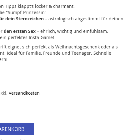
n Tipps klappt’s locker & charmant.
ie "Sumpf-Prinzessin"
für dein Sternzeichen
– astrologisch abgestimmt für deinen
er
den ersten Sex
– ehrlich, wichtig und einfühlsam.
ein perfektes Insta-Game!
ift eignet sich perfekt als Weihnachtsgeschenk oder als
t. Ideal für Familie, Freunde und Teenager. Schnelle
ern!
exkl.
Versandkosten
WARENKORB