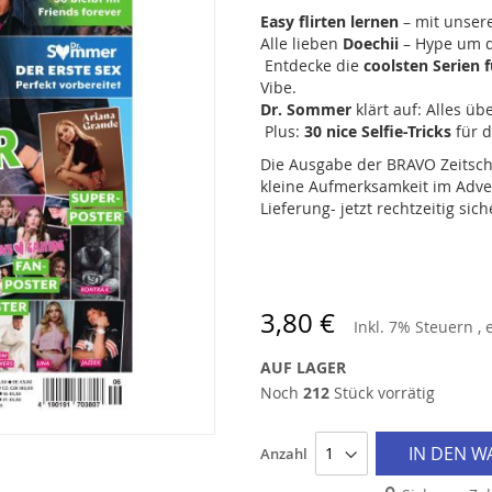
Easy flirten lernen
– mit unsere
Alle lieben
Doechii
– Hype um d
Entdecke die
coolsten Serien 
Vibe.
Dr. Sommer
klärt auf: Alles üb
Plus:
30 nice Selfie-Tricks
für d
Die Ausgabe der BRAVO Zeitschr
kleine Aufmerksamkeit im Adven
Lieferung- jetzt rechtzeitig sich
3,80 €
Inkl. 7% Steuern
,
AUF LAGER
Noch
212
Stück vorrätig
IN DEN 
Anzahl