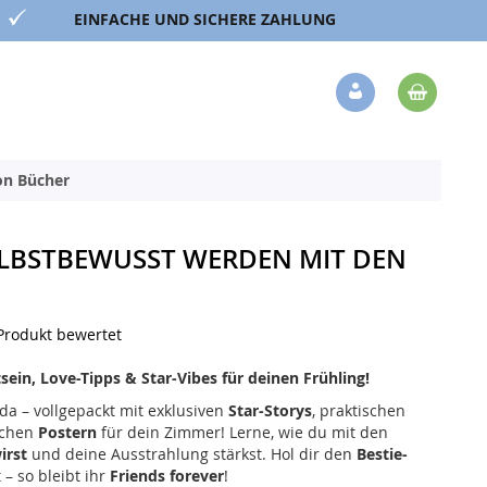
EINFACHE UND SICHERE ZAHLUNG
Mein 
Veränderung
ion Bücher
ELBSTBEWUSST WERDEN MIT DEN
 Produkt bewertet
ein, Love-Tipps & Star-Vibes für deinen Frühling!
 da – vollgepackt mit exklusiven
Star-Storys
, praktischen
schen
Postern
für dein Zimmer! Lerne, wie du mit den
irst
und deine Ausstrahlung stärkst. Hol dir den
Bestie-
– so bleibt ihr
Friends forever
!