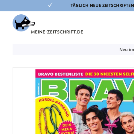
TÄGLICH NEUE ZEITSCHRIFTEN
Direkt
zum
Inhalt
Neu im
Zum
Ende
der
Bildergalerie
springen