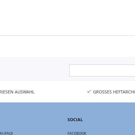
Anmeldung
zum
Newsletter:
RIESEN AUSWAHL
GROSSES HEFTARCHI
SOCIAL
N (FAQ)
FACEBOOK