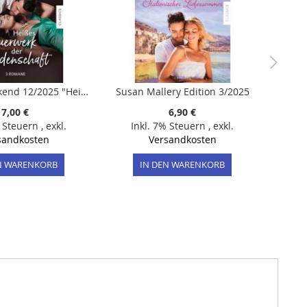
Baccara Weekend 12/2025 "Heißes Feuerwerk der Leidenschaft"
Susan Mallery Edition 3/2025
7,00 €
6,90 €
% Steuern
,
exkl.
Inkl. 7% Steuern
,
exkl.
sandkosten
Versandkosten
N WARENKORB
IN DEN WARENKORB