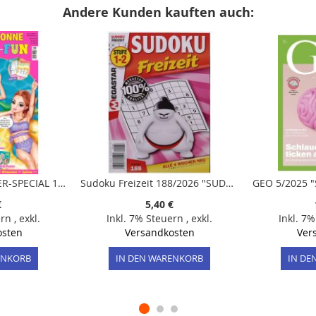
Andere Kunden kauften auch:
TOPMODEL SOMMER-SPECIAL 1/2025 "Mit tollen Nagelfolien und viel Mal- und Bastelspaß für den Sommer"
Sudoku Freizeit 188/2026 "SUDOKU Freizeit - Stufe 1-2"
€
5,40 €
ern
,
exkl.
Inkl. 7% Steuern
,
exkl.
Inkl. 7
osten
Versandkosten
Ver
ENKORB
IN DEN WARENKORB
IN DE