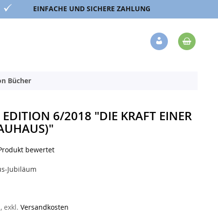
EINFACHE UND SICHERE ZAHLUNG
Mein 
Veränderung
ion Bücher
DITION 6/2018 "DIE KRAFT EINER
BAUHAUS)"
 Produkt bewertet
s-Jubiläum
n
,
exkl.
Versandkosten