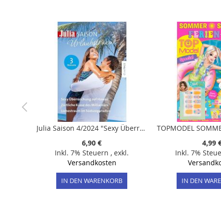
der
Bildergalerie
springen
Julia Saison 4/2024 "Sexy Überraschung auf Hawaii"
6,90 €
4,99 
Inkl. 7% Steuern
,
exkl.
Inkl. 7% Steu
Versandkosten
Versandk
IN DEN WARENKORB
IN DEN WAR