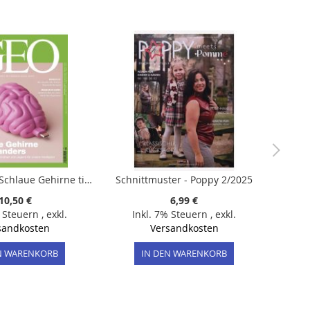
GEO 5/2025 "Schlaue Gehirne ticken anders / Teil 1 |Ich und mein Gehirn|"""
Schnittmuster - Poppy 2/2025
10,50 €
6,99 €
% Steuern
,
exkl.
Inkl. 7% Steuern
,
exkl.
sandkosten
Versandkosten
N WARENKORB
IN DEN WARENKORB