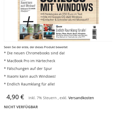
Zum
Seien Sie der erste, der dieses Produkt bewertet
Anfang
* Die neuen Chromebooks sind da!
der
* MacBook Pro im Härtecheck
Bildergalerie
springen
* Fälschungen auf der Spur
* Xiaomi kann auch Windows!
* Endlich Raumklang für alle!
4,90 €
Inkl. 7% Steuern
,
exkl.
Versandkosten
NICHT VERFÜGBAR