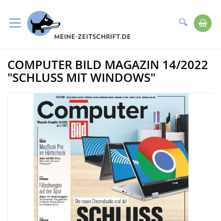
Suche
Me
Direkt
COMPUTER BILD MAGAZIN 14/2022
zum
Zum
Inhalt
Ende
"SCHLUSS MIT WINDOWS"
der
Bildergalerie
springen