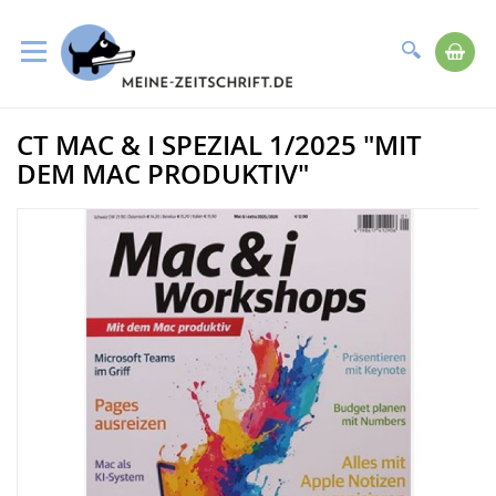
Suche
Me
Direkt
CT MAC & I SPEZIAL 1/2025 "MIT
zum
Zum
Inhalt
Ende
DEM MAC PRODUKTIV"
der
Bildergalerie
springen