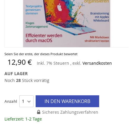
Zum
Seien Sie der erste, der dieses Produkt bewertet
Anfang
12,90 €
Inkl. 7% Steuern
,
exkl.
Versandkosten
der
Bildergalerie
AUF LAGER
springen
Noch
28
Stück vorrätig
IN DEN WARENKORB
Anzahl
Sicheres Zahlungsverfahren
Lieferzeit: 1-2 Tage