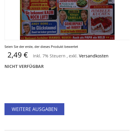
Zum
Seien Sie der erste, der dieses Produkt bewertet
Anfang
2,49 €
Inkl. 7% Steuern
,
exkl.
Versandkosten
der
Bildergalerie
NICHT VERFÜGBAR
springen
WEITERE AUSGABEN