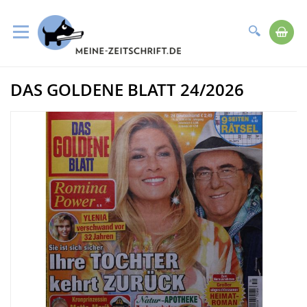
Suche
Me
Direkt
DAS GOLDENE BLATT 24/2026
zum
Zum
Inhalt
Ende
der
Bildergalerie
springen