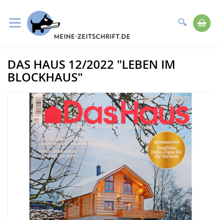
Suche
Me
Direkt
DAS HAUS 12/2022 "LEBEN IM
zum
Zum
Inhalt
Ende
BLOCKHAUS"
der
Bildergalerie
springen