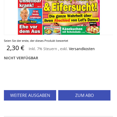
Zum
Seien Sie der erste, der dieses Produkt bewertet
Anfang
2,30 €
Inkl. 7% Steuern
,
exkl.
Versandkosten
der
Bildergalerie
NICHT VERFÜGBAR
springen
WEITERE AUSGABEN
ZUM ABO