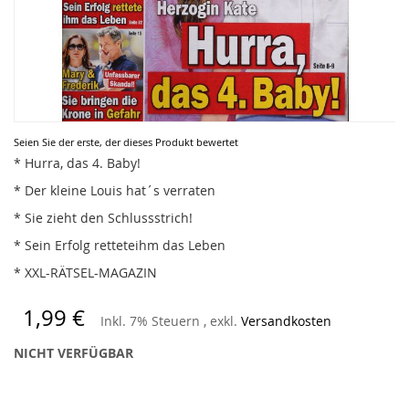
Zum
Seien Sie der erste, der dieses Produkt bewertet
Anfang
* Hurra, das 4. Baby!
der
* Der kleine Louis hat´s verraten
Bildergalerie
springen
* Sie zieht den Schlussstrich!
* Sein Erfolg retteteihm das Leben
* XXL-RÄTSEL-MAGAZIN
1,99 €
Inkl. 7% Steuern
,
exkl.
Versandkosten
NICHT VERFÜGBAR