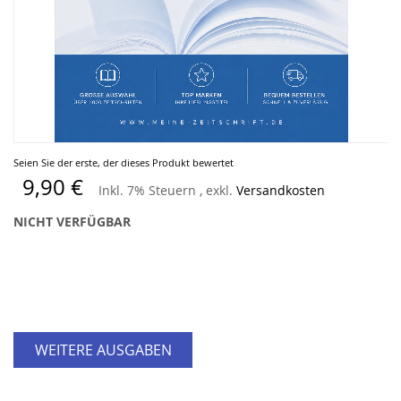
Zum
Seien Sie der erste, der dieses Produkt bewertet
Anfang
9,90 €
Inkl. 7% Steuern
,
exkl.
Versandkosten
der
Bildergalerie
NICHT VERFÜGBAR
springen
WEITERE AUSGABEN