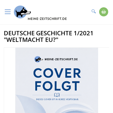
Suche
Me
Direkt
DEUTSCHE GESCHICHTE 1/2021
zum
Zum
Inhalt
Ende
"WELTMACHT EU?"
der
Bildergalerie
springen