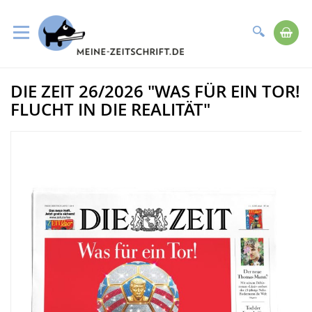
Suche
Me
Direkt
DIE ZEIT 26/2026 "WAS FÜR EIN TOR!
zum
Zum
Inhalt
Ende
FLUCHT IN DIE REALITÄT"
der
Bildergalerie
springen