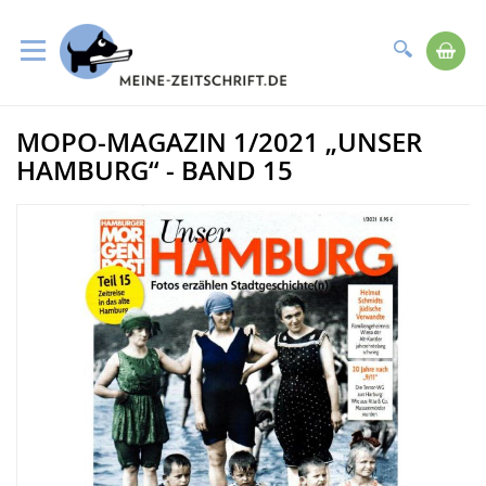
Suche
Me
Direkt
MOPO-MAGAZIN 1/2021 „UNSER
zum
Zum
Inhalt
Ende
HAMBURG“ - BAND 15
der
Bildergalerie
springen