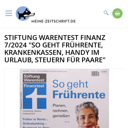
Suche
Me
Direkt
STIFTUNG WARENTEST FINANZ
zum
Zum
Inhalt
Ende
7/2024 "SO GEHT FRÜHRENTE,
der
KRANKENKASSEN, HANDY IM
Bildergalerie
URLAUB, STEUERN FÜR PAARE"
springen