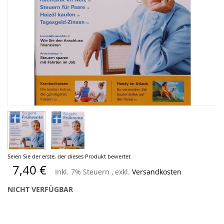
Zum
Seien Sie der erste, der dieses Produkt bewertet
Anfang
7,40 €
Inkl. 7% Steuern
,
exkl.
Versandkosten
der
Bildergalerie
NICHT VERFÜGBAR
springen