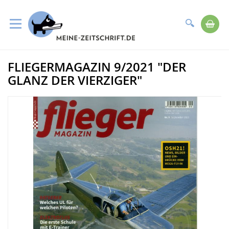
Suche
Me
Direkt
FLIEGERMAGAZIN 9/2021 "DER
zum
Zum
Inhalt
Ende
GLANZ DER VIERZIGER"
der
Bildergalerie
springen