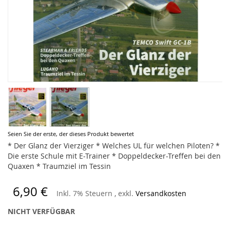
Zum
Seien Sie der erste, der dieses Produkt bewertet
Anfang
* Der Glanz der Vierziger * Welches UL für welchen Piloten? *
der
Die erste Schule mit E-Trainer * Doppeldecker-Treffen bei den
Bildergalerie
Quaxen * Traumziel im Tessin
springen
6,90 €
Inkl. 7% Steuern
,
exkl.
Versandkosten
NICHT VERFÜGBAR