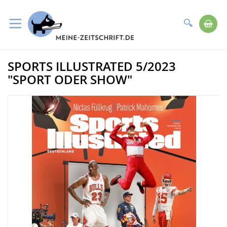
Suche
Me
Direkt
SPORTS ILLUSTRATED 5/2023
zum
Zum
Inhalt
Ende
"SPORT ODER SHOW"
der
Bildergalerie
springen