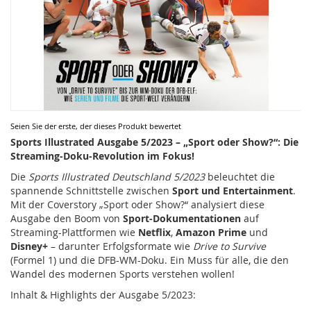
Zum
Seien Sie der erste, der dieses Produkt bewertet
Anfang
Sports Illustrated Ausgabe 5/2023 – „Sport oder Show?“: Die
der
Streaming-Doku-Revolution im Fokus!
Bildergalerie
Die
Sports Illustrated Deutschland 5/2023
beleuchtet die
springen
spannende Schnittstelle zwischen
Sport und Entertainment
.
Mit der Coverstory „Sport oder Show?“ analysiert diese
Ausgabe den Boom von
Sport-Dokumentationen
auf
Streaming-Plattformen wie
Netflix
,
Amazon Prime
und
Disney+
– darunter Erfolgsformate wie
Drive to Survive
(Formel 1) und die DFB-WM-Doku. Ein Muss für alle, die den
Wandel des modernen Sports verstehen wollen!
Inhalt & Highlights der Ausgabe 5/2023: