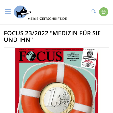
Suche
Me
Direkt
FOCUS 23/2022 "MEDIZIN FÜR SIE
zum
Zum
Inhalt
Ende
UND IHN"
der
Bildergalerie
springen