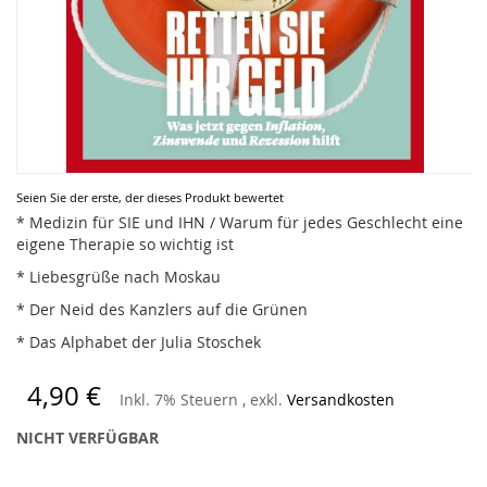
Zum
Seien Sie der erste, der dieses Produkt bewertet
Anfang
* Medizin für SIE und IHN / Warum für jedes Geschlecht eine
der
eigene Therapie so wichtig ist
Bildergalerie
* Liebesgrüße nach Moskau
springen
* Der Neid des Kanzlers auf die Grünen
* Das Alphabet der Julia Stoschek
4,90 €
Inkl. 7% Steuern
,
exkl.
Versandkosten
NICHT VERFÜGBAR