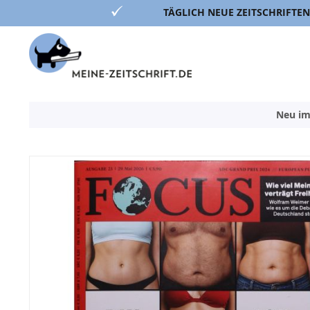
TÄGLICH NEUE ZEITSCHRIFTEN
Direkt
zum
Inhalt
Neu im
Zum
Ende
der
Bildergalerie
springen