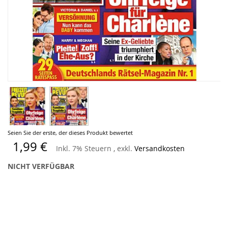
Zum
Seien Sie der erste, der dieses Produkt bewertet
Anfang
1,99 €
Inkl. 7% Steuern
,
exkl.
Versandkosten
der
Bildergalerie
NICHT VERFÜGBAR
springen