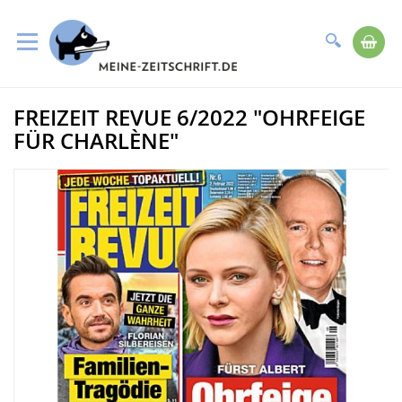
Suche
Me
Direkt
FREIZEIT REVUE 6/2022 "OHRFEIGE
zum
Zum
Inhalt
Ende
FÜR CHARLÈNE"
der
Bildergalerie
springen