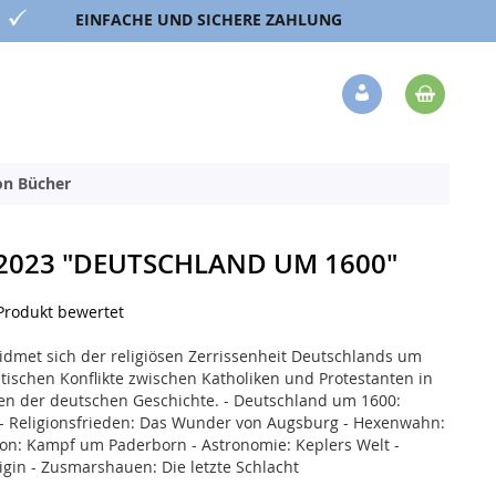
EINFACHE UND SICHERE ZAHLUNG
Mein 
Veränderung
ion Bücher
2023 "DEUTSCHLAND UM 1600"
 Produkt bewertet
idmet sich der religiösen Zerrissenheit Deutschlands um
ischen Konflikte zwischen Katholiken und Protestanten in
n der deutschen Geschichte. - Deutschland um 1600:
 - Religionsfrieden: Das Wunder von Augsburg - Hexenwahn:
ion: Kampf um Paderborn - Astronomie: Keplers Welt -
igin - Zusmarshauen: Die letzte Schlacht