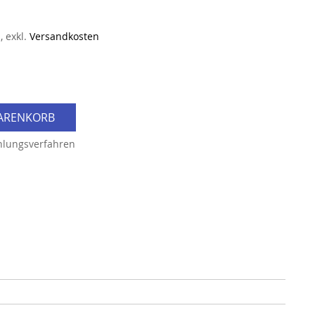
n
,
exkl.
Versandkosten
WARENKORB
hlungsverfahren