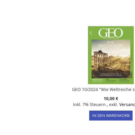
der
Bildergalerie
springen
GEO 10/2024 "Wie Weltreiche s
10,00 €
Inkl. 7% Steuern
,
exkl.
Versan
IN DEN WARENKORB