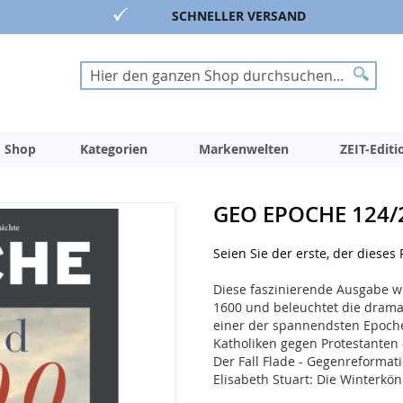
SCHNELLER VERSAND
Suche
Suche
 Shop
Kategorien
Markenwelten
ZEIT-Edit
GEO EPOCHE 124/
Seien Sie der erste, der dieses
Diese faszinierende Ausgabe w
1600 und beleuchtet die dramat
einer der spannendsten Epoche
Katholiken gegen Protestanten
Der Fall Flade - Gegenreformat
Elisabeth Stuart: Die Winterkön