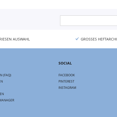
Anmeldung
zum
Newsletter:
RIESEN AUSWAHL
GROSSES HEFTARCHI
SOCIAL
N (FAQ)
FACEBOOK
EN
PINTEREST
INSTAGRAM
EN
MANAGER