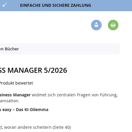
EINFACHE UND SICHERE ZAHLUNG
Mein 
Veränderung
ion Bücher
SS MANAGER 5/2026
 Produkt bewertet
siness Manager
widmet sich zentralen Fragen von Führung,
anisation.
s easy – Das KI‑Dilemma
, woran andere scheitern (Seite 40)