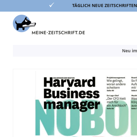
TÄGLICH NEUE ZEITSCHRIFTEN
Direkt
zum
Inhalt
Neu im
Zum
Ende
der
Bildergalerie
springen