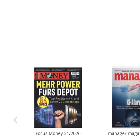
der
Bildergalerie
springen
Focus Money 31/2026
manager magaz