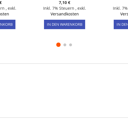
€
7,10 €
ern
,
exkl.
Inkl. 7% Steuern
,
exkl.
Inkl. 7
osten
Versandkosten
Ver
ENKORB
IN DEN WARENKORB
IN DE