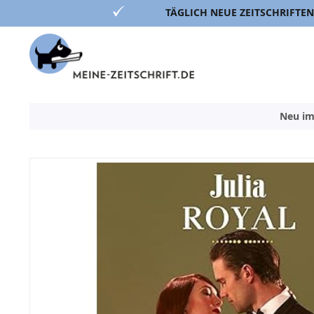
TÄGLICH NEUE ZEITSCHRIFTEN
Direkt
zum
Inhalt
Neu im
Zum
Ende
der
Bildergalerie
springen