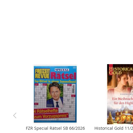
der
Bildergalerie
springen
FZR Special Rätsel SB 66/2026