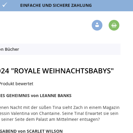
EINFACHE UND SICHERE ZAHLUNG
Mein 
Veränderung
ion Bücher
2024 "ROYALE WEIHNACHTSBABYS"
 Produkt bewertet
SES GEHEIMNIS von LEANNE BANKS
nen Nacht mit der süßen Tina sieht Zach in einem Magazin
ssin Valentina von Chantaine. Seine Tina! Erwartet sie sein
n seiner Seite dem Palast am Mittelmeer entsagen?
GABEND von SCARLET WILSON