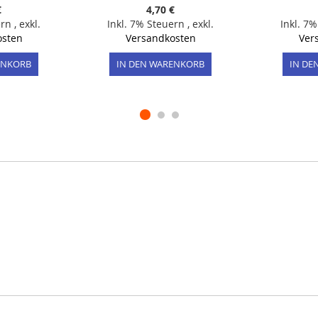
€
4,70 €
ern
,
exkl.
Inkl. 7% Steuern
,
exkl.
Inkl. 7
osten
Versandkosten
Ver
ENKORB
IN DEN WARENKORB
IN DE