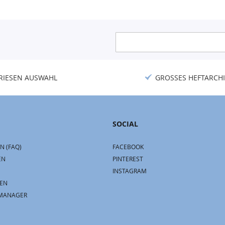
Anmeldung
zum
Newsletter:
RIESEN AUSWAHL
GROSSES HEFTARCHI
SOCIAL
N (FAQ)
FACEBOOK
EN
PINTEREST
INSTAGRAM
EN
MANAGER