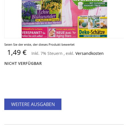
Zum
Seien Sie der erste, der dieses Produkt bewertet
Anfang
1,49 €
Inkl. 7% Steuern
,
exkl.
Versandkosten
der
Bildergalerie
NICHT VERFÜGBAR
springen
WEITERE AUSGABEN