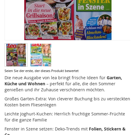
Zum
Seien Sie der erste, der dieses Produkt bewertet
Anfang
Die neue Ausgabe von lea bringt frische Ideen für
Garten,
der
Küche und Wohnen
– perfekt für alle, die den Sommer
Bildergalerie
genießen und ihr Zuhause verschönern möchten.
springen
Großes Garten-Extra: Von cleverer Buchung bis zu versteckten
Kosten beim Fliesenlegen
Leichte Joghurt-Kuchen: Herrlich fruchtige Sommer-Früchte
für die ganze Familie
Fenster in Szene setzen: Deko-Trends mit
Folien, Stickern &
Co.