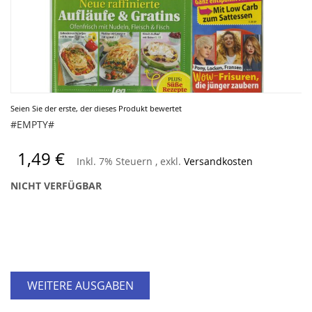
Zum
Seien Sie der erste, der dieses Produkt bewertet
Anfang
#EMPTY#
der
Bildergalerie
1,49 €
Inkl. 7% Steuern
,
exkl.
Versandkosten
springen
NICHT VERFÜGBAR
WEITERE AUSGABEN