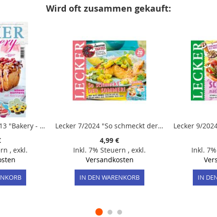
Wird oft zusammen gekauft:
Lecker Spezial 3/2013 "Bakery - Das neue Backen - Sommer-Spezial"
Lecker 7/2024 "So schmeckt der Sommer"
€
4,99 €
ern
,
exkl.
Inkl. 7% Steuern
,
exkl.
Inkl. 7
osten
Versandkosten
Ver
ENKORB
IN DEN WARENKORB
IN DE