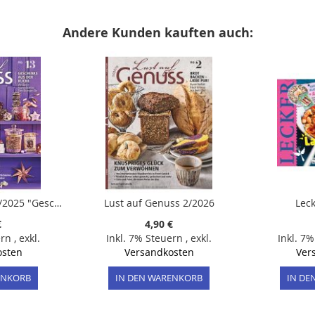
Andere Kunden kauften auch:
Lust auf Genuss 13/2025 "Geschenke aus der Küche"
Lust auf Genuss 2/2026
Lec
€
4,90 €
ern
,
exkl.
Inkl. 7% Steuern
,
exkl.
Inkl. 7
osten
Versandkosten
Ver
ENKORB
IN DEN WARENKORB
IN DE