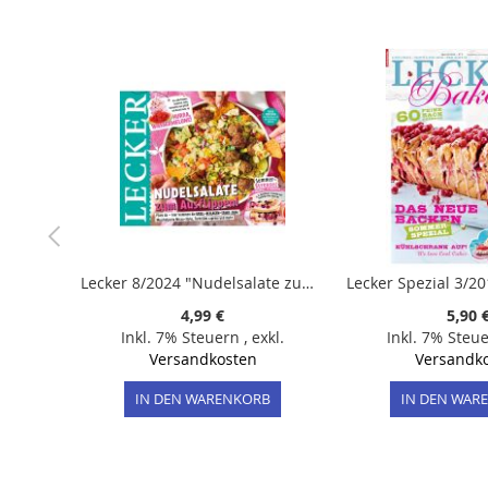
der
Bildergalerie
springen
Lecker 8/2024 "Nudelsalate zum Ausflippen"
4,99 €
5,90 
Inkl. 7% Steuern
,
exkl.
Inkl. 7% Steu
Versandkosten
Versandk
IN DEN WARENKORB
IN DEN WAR