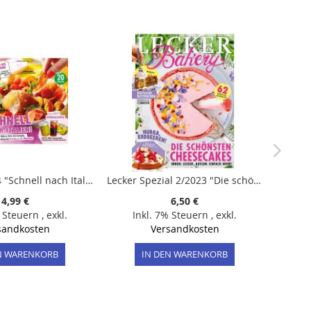
Lecker 9/2024 "Schnell nach Italien"
Lecker Spezial 2/2023 "Die schönsten Cheesecakes"
4,99 €
6,50 €
% Steuern
,
exkl.
Inkl. 7% Steuern
,
exkl.
sandkosten
Versandkosten
N WARENKORB
IN DEN WARENKORB