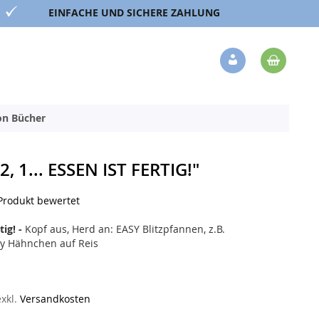
EINFACHE UND SICHERE ZAHLUNG
Mein 
Veränderung
ion Bücher
2, 1... ESSEN IST FERTIG!"
 Produkt bewertet
tig! -
Kopf aus, Herd an: EASY Blitzpfannen, z.B.
y Hähnchen auf Reis
exkl.
Versandkosten