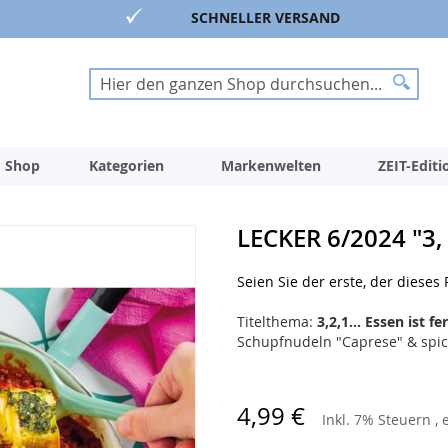
SCHNELLER VERSAND
Suche
Suche
 Shop
Kategorien
Markenwelten
ZEIT-Edit
LECKER 6/2024 "3, 
Seien Sie der erste, der dieses
Titelthema:
3,2,1... Essen ist fer
Schupfnudeln "Caprese" & spic
4,99 €
Inkl. 7% Steuern
,