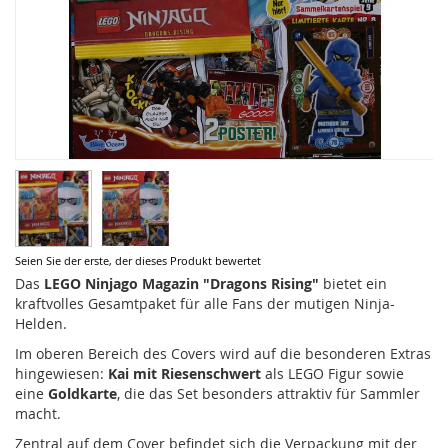
Zum
Seien Sie der erste, der dieses Produkt bewertet
Anfang
Das
LEGO Ninjago Magazin "Dragons Rising"
bietet ein
der
kraftvolles Gesamtpaket für alle Fans der mutigen Ninja-
Bildergalerie
Helden.
springen
Im oberen Bereich des Covers wird auf die besonderen Extras
hingewiesen:
Kai mit Riesenschwert
als LEGO Figur sowie
eine
Goldkarte
, die das Set besonders attraktiv für Sammler
macht.
Zentral auf dem Cover befindet sich die Verpackung mit der