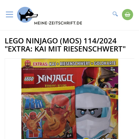
Suche
Me
Direkt
LEGO NINJAGO (MOS) 114/2024
zum
Zum
Inhalt
Ende
"EXTRA: KAI MIT RIESENSCHWERT"
der
Bildergalerie
springen