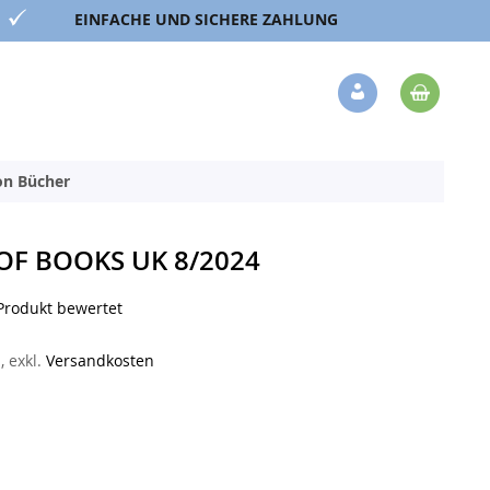
EINFACHE UND SICHERE ZAHLUNG
Mein 
Veränderung
ion Bücher
F BOOKS UK 8/2024
 Produkt bewertet
n
,
exkl.
Versandkosten