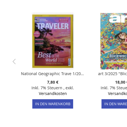
der
Bildergalerie
springen
National Geographic Trave 1/2026
art 3/2025 "Bli
7,80 €
18,00 
Inkl. 7% Steuern
,
exkl.
Inkl. 7% Steu
Versandkosten
Versandk
IN DEN WARENKORB
IN DEN WAR