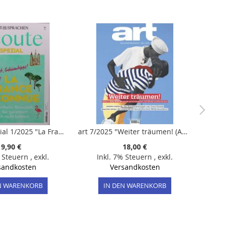
ECOUTE Spezial 1/2025 "La France inconnue/ Gewinnspiel"
art 7/2025 "Weiter träumen! (Amy Sherald)"
9,90 €
18,00 €
% Steuern
,
exkl.
Inkl. 7% Steuern
,
exkl.
sandkosten
Versandkosten
N WARENKORB
IN DEN WARENKORB