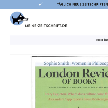
TÄGLICH NEUE ZEITSCHRIFTEN
Direkt
zum
Inhalt
Neu im
Zum
Ende
der
Bildergalerie
springen