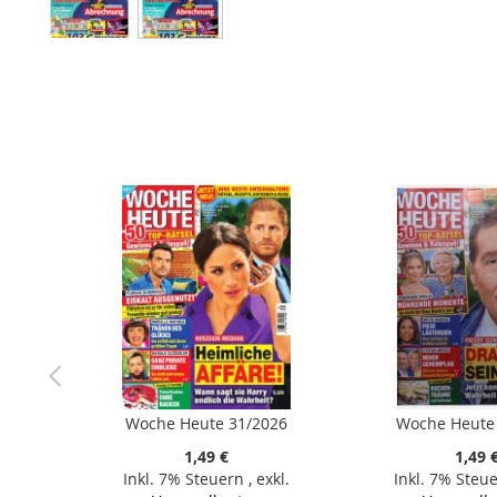
Zum
Anfang
der
Bildergalerie
springen
Woche Heute 31/2026
Woche Heute
1,49 €
1,49 
Inkl. 7% Steuern
,
exkl.
Inkl. 7% Steu