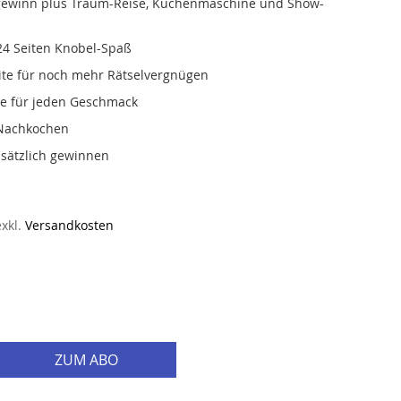
ewinn plus Traum-Reise, Küchenmaschine und Show-
u 24 Seiten Knobel-Spaß
ite für noch mehr Rätselvergnügen
e für jeden Geschmack
 Nachkochen
sätzlich gewinnen
exkl.
Versandkosten
ZUM ABO