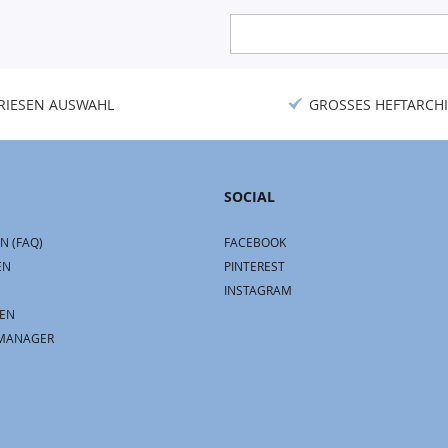
Anmeldung
zum
Newsletter:
RIESEN AUSWAHL
GROSSES HEFTARCHI
SOCIAL
N (FAQ)
FACEBOOK
EN
PINTEREST
INSTAGRAM
EN
MANAGER