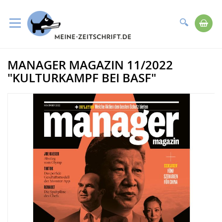
Suche
Me
Direkt
MANAGER MAGAZIN 11/2022
zum
Zum
Inhalt
Ende
"KULTURKAMPF BEI BASF"
der
Bildergalerie
springen