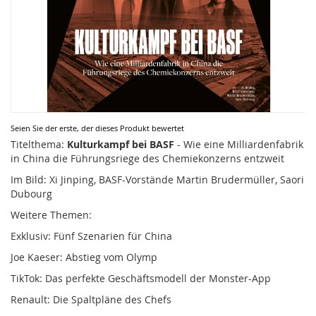
Zum
Seien Sie der erste, der dieses Produkt bewertet
Anfang
Titelthema:
Kulturkampf bei BASF
- Wie eine Milliardenfabrik
der
in China die Führungsriege des Chemiekonzerns entzweit
Bildergalerie
Im Bild: Xi Jinping, BASF-Vorstände Martin Brudermüller, Saori
springen
Dubourg
Weitere Themen:
Exklusiv: Fünf Szenarien für China
Joe Kaeser: Abstieg vom Olymp
TikTok: Das perfekte Geschäftsmodell der Monster-App
Renault: Die Spaltpläne des Chefs