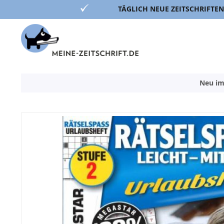
TÄGLICH NEUE ZEITSCHRIFTEN
Direkt
zum
Inhalt
Neu im
Zum
Ende
der
Bildergalerie
springen