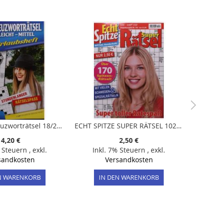
Megastar Kreuzworträtsel 18/2024
ECHT SPITZE SUPER RÄTSEL 102/2026
4,20 €
2,50 €
% Steuern
,
exkl.
Inkl. 7% Steuern
,
exkl.
sandkosten
Versandkosten
N WARENKORB
IN DEN WARENKORB