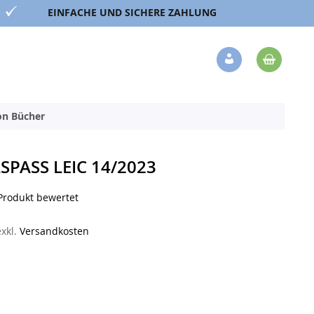
EINFACHE UND SICHERE ZAHLUNG
Mein 
Veränderung
ion Bücher
PASS LEIC 14/2023
 Produkt bewertet
exkl.
Versandkosten