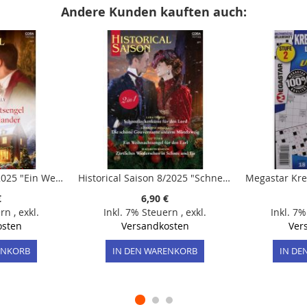
Andere Kunden kauften auch:
Historical Gold 11/2025 "Ein Weihnachtsengel für den Highlander"
Historical Saison 8/2025 "Schneeflockenküsse für den Lord"
€
6,90 €
ern
,
exkl.
Inkl. 7% Steuern
,
exkl.
Inkl. 7
osten
Versandkosten
Ver
ENKORB
IN DEN WARENKORB
IN DE