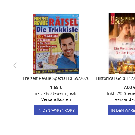
der
Bildergalerie
springen
Freizeit Revue Spezial Di 69/2026
1,69 €
7,00 
Inkl. 7% Steuern
,
exkl.
Inkl. 7% Steu
Versandkosten
Versandk
IN DEN WARENKORB
IN DEN WAR