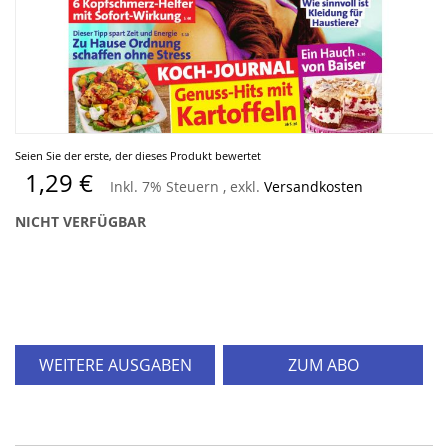
Zum
Seien Sie der erste, der dieses Produkt bewertet
Anfang
1,29 €
Inkl. 7% Steuern
,
exkl.
Versandkosten
der
Bildergalerie
NICHT VERFÜGBAR
springen
WEITERE AUSGABEN
ZUM ABO