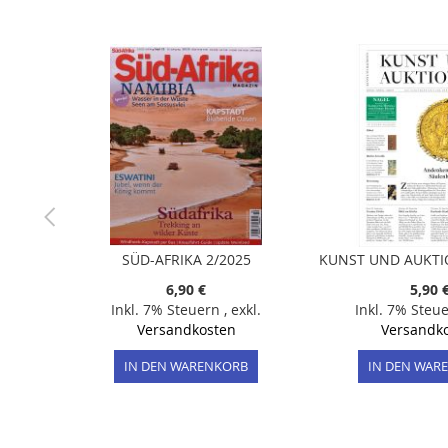
der
Bildergalerie
springen
SÜD-AFRIKA 2/2025
KUNST UND AUKTI
6,90 €
5,90 
Inkl. 7% Steuern
,
exkl.
Inkl. 7% Steu
Versandkosten
Versandk
IN DEN WARENKORB
IN DEN WAR