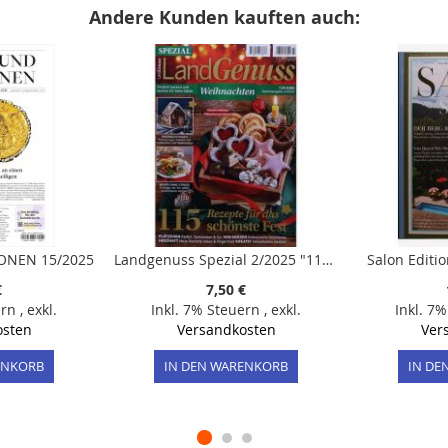
Andere Kunden kauften auch:
ONEN 15/2025
Landgenuss Spezial 2/2025 "115 Rezepte für das schönste Fest"
Salon Editio
€
7,50 €
ern
,
exkl.
Inkl. 7% Steuern
,
exkl.
Inkl. 7
osten
Versandkosten
Ver
ENKORB
IN DEN WARENKORB
IN DE