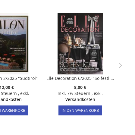
n 2/2025 "Südtirol"
Elle Decoration 6/2025 "So festlich!“
12,00 €
8,00 €
% Steuern
,
exkl.
Inkl. 7% Steuern
,
exkl.
sandkosten
Versandkosten
N WARENKORB
IN DEN WARENKORB