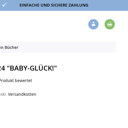
EINFACHE UND SICHERE ZAHLUNG
Mein 
Veränderung
ion Bücher
24 "BABY-GLÜCK!"
 Produkt bewertet
exkl.
Versandkosten