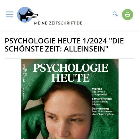
Suche
Me
Direkt
PSYCHOLOGIE HEUTE 1/2024 "DIE
zum
Zum
Inhalt
Ende
SCHÖNSTE ZEIT: ALLEINSEIN"
der
Bildergalerie
springen