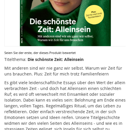
Zum
Seien Sie der erste, der dieses Produkt bewertet
Anfang
Titelthema:
Die schönste Zeit: Alleinsein
der
Mit anderen sind wir nie ganz wir selbst. Warum wir Zeit für
Bildergalerie
uns brauchen. Plus: Zeit für mich trotz Familienfeiern
springen
Es gibt viele leidenschaftliche Essays über den Wert der allein
verbrachten Zeit - und doch hat Alleinsein einen schlechten
Ruf; es wird oft verwechselt mit Einsamkeit oder sozialer
Isolation. Dabei kann es vieles sein: Belohnung am Ende eines
langen, vollen Tages. Regelmäßiges Ritual, um das Leben zu
reflektieren. Oder einfach verstreichende Zeit, in der sich
Emotionen setzen und Ideen reifen. Unsere Titelgeschichte
widmen wir den vielen Seiten des Alleinseins - und wie es in
stressigen Zeiten gelingt, sich Inseln für sich selbst zu