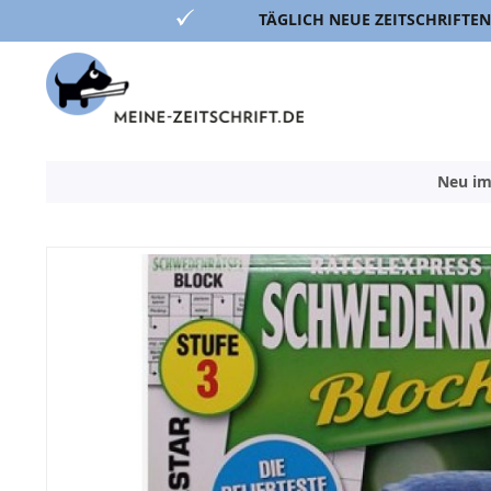
TÄGLICH NEUE ZEITSCHRIFTEN
Direkt
zum
Inhalt
Neu im
Zum
Ende
der
Bildergalerie
springen