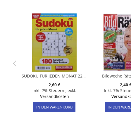
der
Bildergalerie
springen
SUDOKU FÜR JEDEN MONAT 229/2026
Bildwoche Räts
2,60 €
2,40 
Inkl. 7% Steuern
,
exkl.
Inkl. 7% Steu
Versandkosten
Versandk
IN DEN WARENKORB
IN DEN WAR