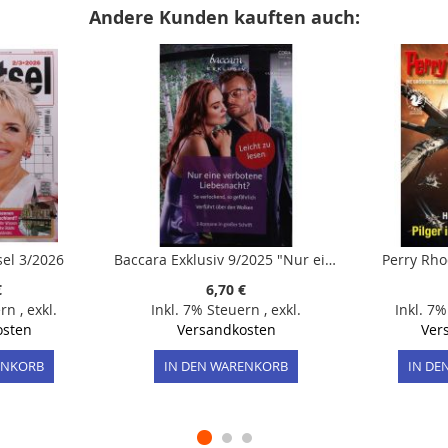
Andere Kunden kauften auch:
el 3/2026
Baccara Exklusiv 9/2025 "Nur eine verbotene Liebesnacht? So verlockend, so gefährlich. Verführt über den Wolken"
Perry Rho
€
6,70 €
ern
,
exkl.
Inkl. 7% Steuern
,
exkl.
Inkl. 7
osten
Versandkosten
Ver
ENKORB
IN DEN WARENKORB
IN DE