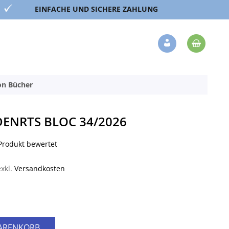
EINFACHE UND SICHERE ZAHLUNG
Mein 
Veränderung
ion Bücher
ENRTS BLOC 34/2026
 Produkt bewertet
exkl.
Versandkosten
WARENKORB