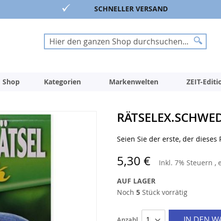
SCHNELLER VERSAND
Suche
Suche
 Shop
Kategorien
Markenwelten
ZEIT-Edit
RÄTSELEX.SCHWED
Seien Sie der erste, der dieses
5,30 €
Inkl. 7% Steuern
,
AUF LAGER
Noch
5
Stück vorrätig
IN DEN 
Anzahl