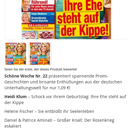
Zum
Seien Sie der erste, der dieses Produkt bewertet
Anfang
Schöne Woche Nr. 22
präsentiert spannende Promi-
der
Geschichten und brisante Enthüllungen aus der deutschen
Bildergalerie
Unterhaltungswelt für nur 1,09 €!
springen
Heidi Klum
– Schock vor ihrem Geburtstag: Ihre Ehe steht auf
der Kippe
Helene Fischer – Sie entblößt ihr Seelenleben
Daniel & Patrice Aminati – Großer Knall: Der Rosenkrieg
eskaliert