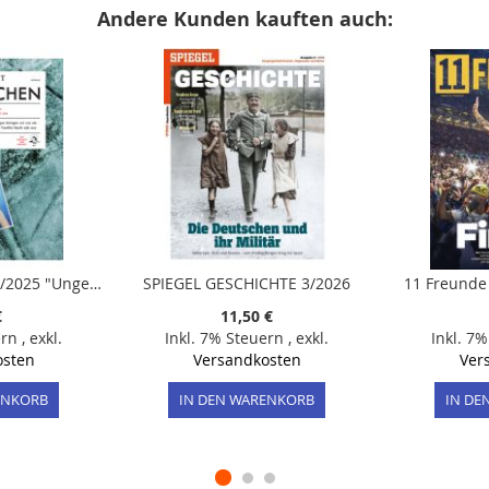
Andere Kunden kauften auch:
ZEIT Verbrechen 31/2025 "Ungelöschte Mordfälle: Die Täter sind noch unter uns"
SPIEGEL GESCHICHTE 3/2026
11 Freunde 
€
11,50 €
ern
,
exkl.
Inkl. 7% Steuern
,
exkl.
Inkl. 7
osten
Versandkosten
Ver
ENKORB
IN DEN WARENKORB
IN DE