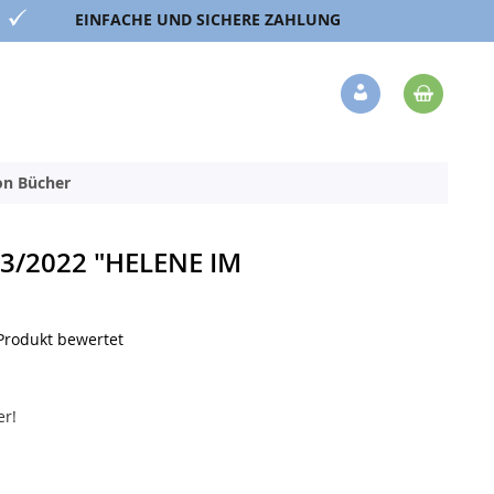
EINFACHE UND SICHERE ZAHLUNG
Mein 
Veränderung
ion Bücher
/2022 "HELENE IM
 Produkt bewertet
er!