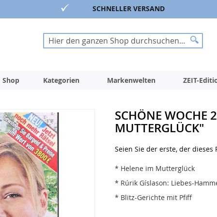
SCHNELLER VERSAND
Suche
Suche
 Shop
Kategorien
Markenwelten
ZEIT-Edit
SCHÖNE WOCHE 23
MUTTERGLÜCK"
Seien Sie der erste, der dieses
* Helene im Mutterglück
* Rúrik Gíslason: Liebes-Hamm
* Blitz-Gerichte mit Pfiff