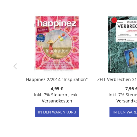
der
Bildergalerie
springen
Happinez 2/2014 "Inspiration"
4,95 €
7,95 
Inkl. 7% Steuern
,
exkl.
Inkl. 7% Steu
Versandkosten
Versandk
IN DEN WARENKORB
IN DEN WAR