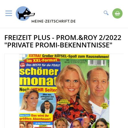
Suche
Me
Direkt
FREIZEIT PLUS - PROM.&ROY 2/2022
zum
Zum
Inhalt
Ende
"PRIVATE PROMI-BEKENNTNISSE"
der
Bildergalerie
springen