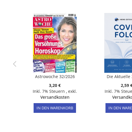
der
Bildergalerie
springen
Astrowoche 32/2026
Die Aktuelle
3,20 €
2,59 
Inkl. 7% Steuern
,
exkl.
Inkl. 7% Steu
Versandkosten
Versandk
IN DEN WARENKORB
IN DEN WAR