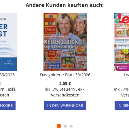
Andere Kunden kauften auch:
 33/2026
Das goldene Blatt 30/2026
Le
€
2,59 €
ern
,
exkl.
Inkl. 7% Steuern
,
exkl.
Inkl. 7
osten
Versandkosten
Ver
ENKORB
IN DEN WARENKORB
IN DE