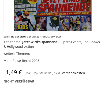
Zum
Seien Sie der erste, der dieses Produkt bewertet
Anfang
Titelthema:
Jetzt wird's spannend!
- Sport-Events, Top-Shows
der
& Hollywood-Action
Bildergalerie
weitere Themen:
springen
Mein Reise-Recht 2023
1,49 €
Inkl. 7% Steuern
,
exkl.
Versandkosten
NICHT VERFÜGBAR