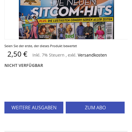
Zum
Seien Sie der erste, der dieses Produkt bewertet
Anfang
2,50 €
Inkl. 7% Steuern
,
exkl.
Versandkosten
der
Bildergalerie
NICHT VERFÜGBAR
springen
WEITERE AUSGABEN
ZUM ABO