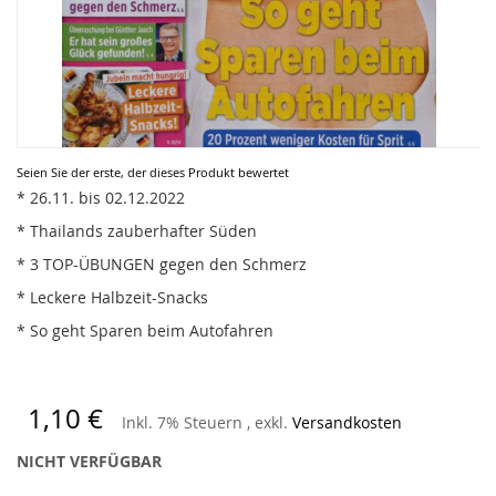
Zum
Seien Sie der erste, der dieses Produkt bewertet
Anfang
* 26.11. bis 02.12.2022
der
* Thailands zauberhafter Süden
Bildergalerie
springen
* 3 TOP-ÜBUNGEN gegen den Schmerz
* Leckere Halbzeit-Snacks
* So geht Sparen beim Autofahren
1,10 €
Inkl. 7% Steuern
,
exkl.
Versandkosten
NICHT VERFÜGBAR