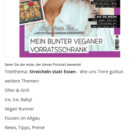
Zum
Seien Sie der erste, der dieses Produkt bewertet
Anfang
Titelthema:
Streicheln statt Essen
- Wie uns Tiere guttun
der
weitere Themen:
Bildergalerie
springen
Ofen & Grill
Ice, Ice, Baby!
Vegan Runner
Füssen im Allgäu
News, Tipps, Preise