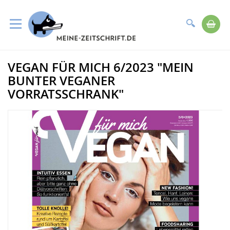
Suche
Me
Direkt
VEGAN FÜR MICH 6/2023 "MEIN
zum
Zum
Inhalt
Ende
BUNTER VEGANER
der
VORRATSSCHRANK"
Bildergalerie
springen