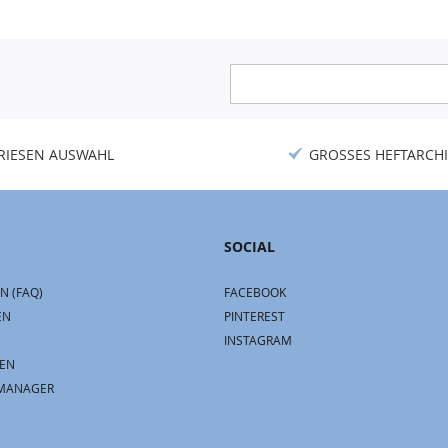
Anmeldung
zum
Newsletter:
RIESEN AUSWAHL
GROSSES HEFTARCHI
SOCIAL
N (FAQ)
FACEBOOK
EN
PINTEREST
INSTAGRAM
EN
MANAGER