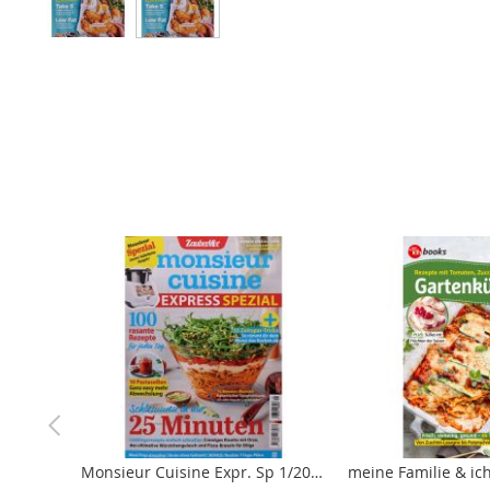
Zum
Anfang
der
Bildergalerie
springen
Monsieur Cuisine Expr. Sp 1/2025 "Express Spezial"