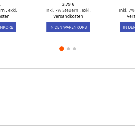
€
3,79 €
ern
,
exkl.
Inkl. 7% Steuern
,
exkl.
Inkl. 7
osten
Versandkosten
Ver
ENKORB
IN DEN WARENKORB
IN DE