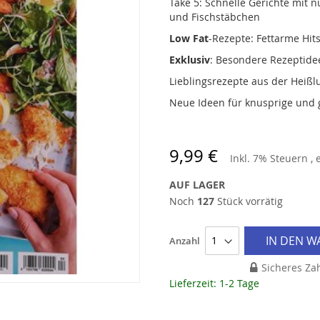
Take 5: Schnelle Gerichte mit n
und Fischstäbchen
Low Fat
-Rezepte: Fettarme Hit
Exklusiv
: Besondere Rezeptide
Lieblingsrezepte aus der Heißlu
Neue Ideen für knusprige und 
9,99 €
Inkl. 7% Steuern
,
AUF LAGER
Noch
127
Stück vorrätig
IN DEN 
Anzahl
Sicheres Za
Lieferzeit: 1-2 Tage