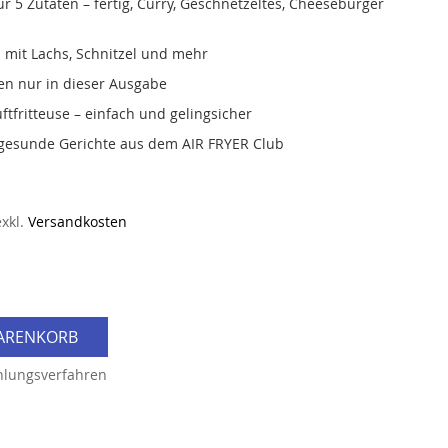
ur 5 Zutaten – fertig, Curry, Geschnetzeltes, Cheeseburger
s mit Lachs, Schnitzel und mehr
en nur in dieser Ausgabe
ftfritteuse – einfach und gelingsicher
gesunde Gerichte aus dem AIR FRYER Club
exkl.
Versandkosten
WARENKORB
hlungsverfahren