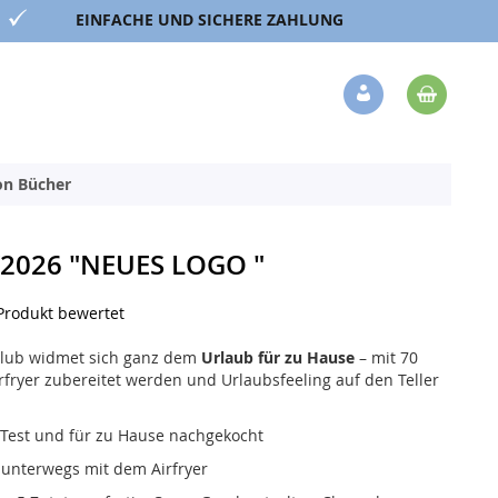
EINFACHE UND SICHERE ZAHLUNG
Mein 
Veränderung
ion Bücher
/2026 "NEUES LOGO "
 Produkt bewertet
Club widmet sich ganz dem
Urlaub für zu Hause
– mit 70
rfryer zubereitet werden und Urlaubsfeeling auf den Teller
 Test und für zu Hause nachgekocht
 unterwegs mit dem Airfryer