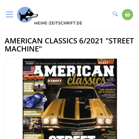
Suche
Me
Direkt
AMERICAN CLASSICS 6/2021 "STREET
zum
Zum
Inhalt
Ende
MACHINE"
der
Bildergalerie
springen