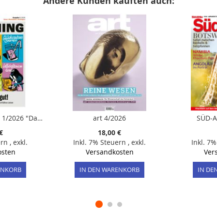
Andere Kunden kauften auch:
SPIEGEL COACHING 1/2026 "Das tut mir gut!"
art 4/2026
SÜD-A
€
18,00 €
ern
,
exkl.
Inkl. 7% Steuern
,
exkl.
Inkl. 7
osten
Versandkosten
Ver
ENKORB
IN DEN WARENKORB
IN DE