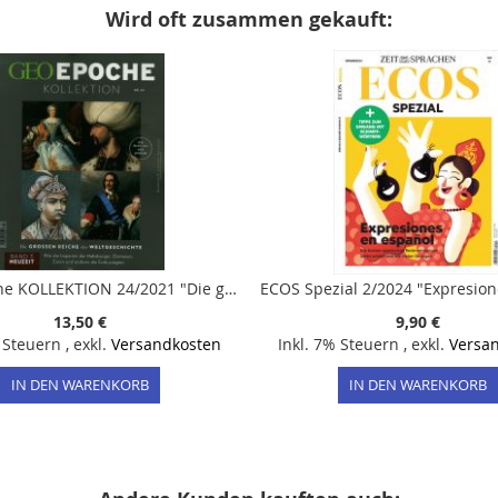
Wird oft zusammen gekauft:
GEO Epoche KOLLEKTION 24/2021 "Die großen Reiche der Weltgeschichte Teil 3 Neuzeit"
13,50 €
9,90 €
% Steuern
,
exkl.
Versandkosten
Inkl. 7% Steuern
,
exkl.
Versa
IN DEN WARENKORB
IN DEN WARENKORB