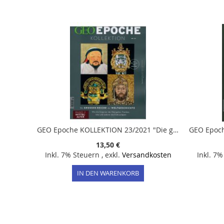
der
Bildergalerie
springen
GEO Epoche KOLLEKTION 23/2021 "Die großen Reiche der Weltgeschichte Teil 2 Mittelalter"
13,50 €
Inkl. 7% Steuern
,
exkl.
Versandkosten
Inkl. 7
IN DEN WARENKORB