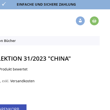
EINFACHE UND SICHERE ZAHLUNG
Mein 
Veränderung
ion Bücher
EKTION 31/2023 "CHINA"
 Produkt bewertet
n
,
exkl.
Versandkosten
WARENKORB