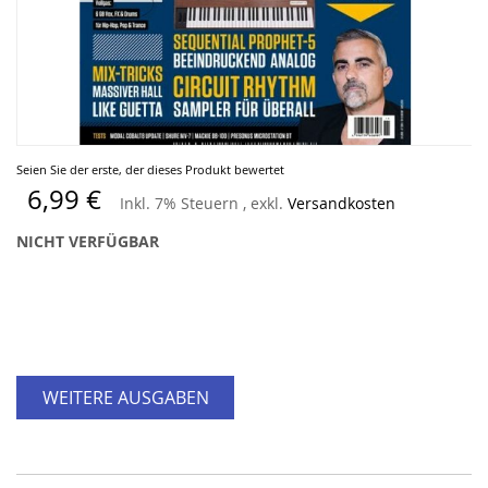
Zum
Seien Sie der erste, der dieses Produkt bewertet
Anfang
6,99 €
Inkl. 7% Steuern
,
exkl.
Versandkosten
der
Bildergalerie
NICHT VERFÜGBAR
springen
WEITERE AUSGABEN