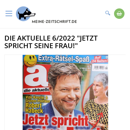
Suche
Me
Direkt
DIE AKTUELLE 6/2022 "JETZT
zum
Zum
Inhalt
Ende
SPRICHT SEINE FRAU!"
der
Bildergalerie
springen