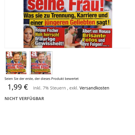
Zum
Seien Sie der erste, der dieses Produkt bewertet
Anfang
1,99 €
Inkl. 7% Steuern
,
exkl.
Versandkosten
der
Bildergalerie
NICHT VERFÜGBAR
springen