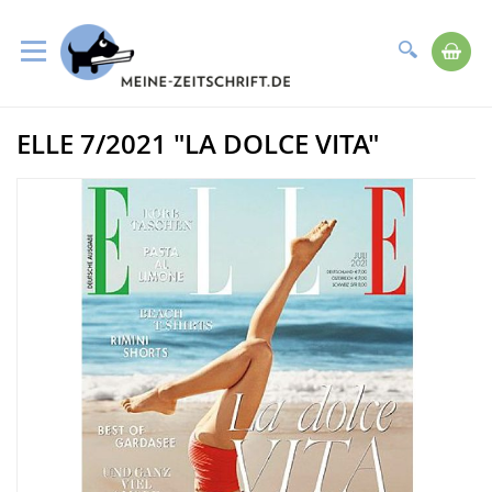
Suche
Me
Direkt
ELLE 7/2021 "LA DOLCE VITA"
zum
Zum
Inhalt
Ende
der
Bildergalerie
springen