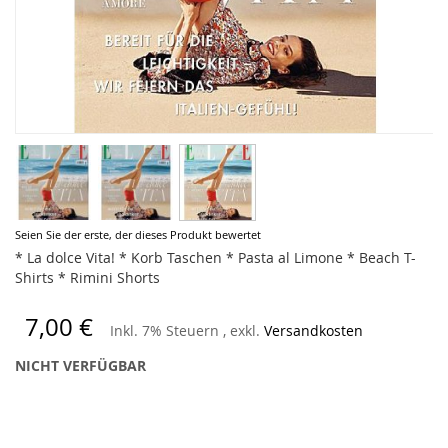
Zum
Seien Sie der erste, der dieses Produkt bewertet
Anfang
* La dolce Vita! * Korb Taschen * Pasta al Limone * Beach T-
der
Shirts * Rimini Shorts
Bildergalerie
springen
7,00 €
Inkl. 7% Steuern
,
exkl.
Versandkosten
NICHT VERFÜGBAR